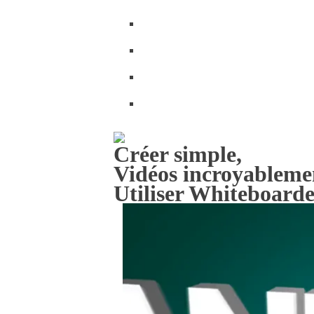
Privacy Policy |
A propos |
Disclamer |
Support
Créer simple,
Vidéos incroyableme
Utiliser Whiteboard