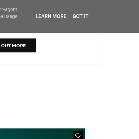
er-agent
MOVIE
te usage
LEARN MORE
GOT IT