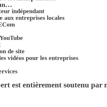
 un…
teur indépendant
e aux entreprises locales
n ECom
e YouTube
x
on de site
es vidéos pour les entreprises
ervices
rt est entièrement soutenu par 