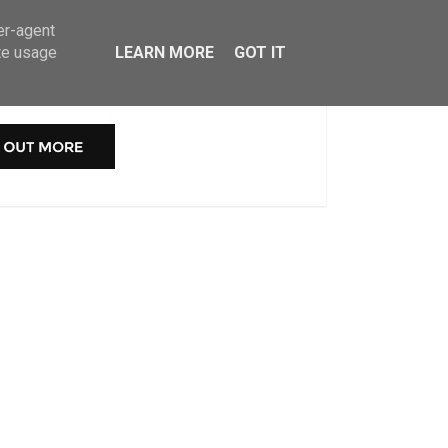
er-agent
MOVIE
te usage
LEARN MORE
GOT IT