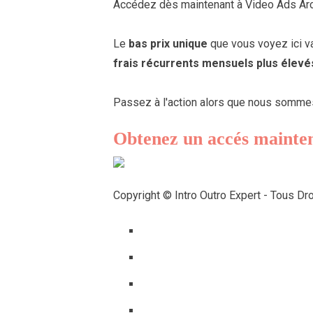
Accédez dès maintenant à Video Ads Arch
Le
bas prix unique
que vous voyez ici v
frais récurrents mensuels plus élevé
Passez à l'action alors que nous sommes 
Obtenez un accés mainte
Copyright © Intro Outro Expert - Tous Dr
Terms of Services |
Privacy Policy |
A propos |
Disclamer |